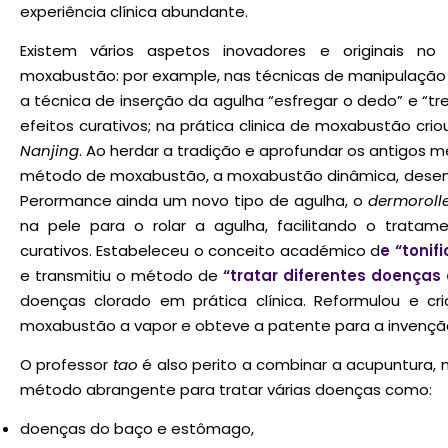
experiência clínica abundante.
Existem vários aspetos inovadores e originais n
moxabustão: por example, nas técnicas de manipulaçã
a técnica de inserção da agulha “esfregar o dedo” e “t
efeitos curativos; na prática clinica de moxabustão cr
Nanjing
. Ao herdar a tradição e aprofundar os antigos
método de moxabustão, a moxabustão dinâmica, desenvo
Perormance ainda um novo tipo de agulha, o
dermoroll
na pele para o rolar a agulha, facilitando o trata
curativos. Estabeleceu o conceito académico d
e “tonif
e transmitiu o método de
“tratar diferentes doença
doenças clorado em prática clínica. Reformulou e c
moxabustão a vapor e obteve a patente para a invençã
O professor
tao
é also perito a combinar a acupuntura,
método abrangente para tratar várias doenças como:
doenças do baço e estômago,