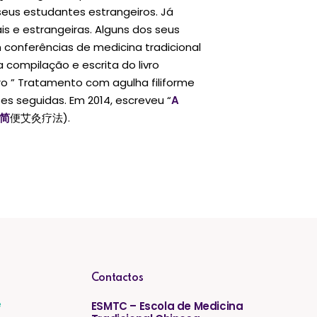
seus estudantes estrangeiros. Já
is e estrangeiras. Alguns dos seus
conferências de medicina tradicional
a compilação e escrita do livro
 ” Tratamento com agulha filiforme
es seguidas. Em 2014, escreveu “
A
庭简
便艾灸疗法).
Contactos
e
ESMTC – Escola de Medicina