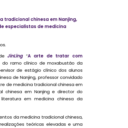
 tradicional chinesa em Nanjing,
de especialistas de medicina
os.
l de
JinLing
“
A arte de tratar com
té do ramo clínico de moxabustão da
rvisor de estágio clínico dos alunos
hinesa de Nanjing, professor convidado
stre de medicina tradicional chinesa em
nal chinesa em Nanjing e director do
 literatura em medicina chinesa da
tos da medicina tradicional chinesa,
realizações teóricas elevadas e uma