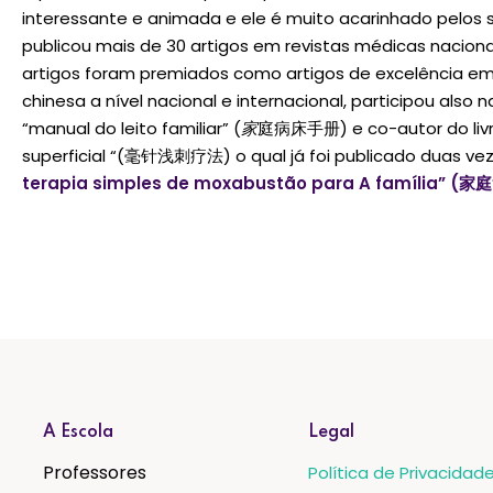
interessante e animada e ele é muito acarinhado pelos 
publicou mais de 30 artigos em revistas médicas naciona
artigos foram premiados como artigos de excelência em 
chinesa a nível nacional e internacional, participou also n
“manual do leito familiar” (
家
庭病床手册) e co-autor do livro
superficial “(毫针浅刺疗法) o qual já foi publicado duas vez
terapia simples de moxabustão para A família” (家
A Escola
Legal
Professores
Política de Privacidad