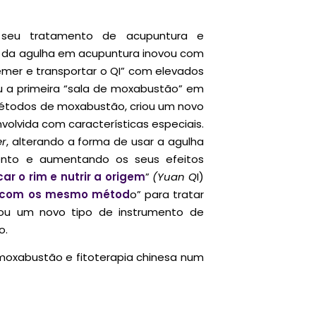
o seu tratamento de acupuntura e
o da agulha em acupuntura inovou com
remer e transportar o QI” com elevados
iou a primeira “sala de moxabustão” em
 métodos de moxabustão, criou um novo
lvida com características especiais.
er
, alterando a forma de usar a agulha
mento e aumentando os seus efeitos
icar o rim e nutrir a origem
”
(Yuan Q
I)
s com os mesmo métod
o” para tratar
riou um novo tipo de instrumento de
o.
 moxabustão e fitoterapia chinesa num