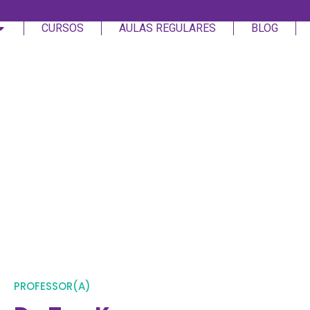
CURSOS
AULAS REGULARES
BLOG
Login
Assinar
Login
Não tem uma conta?
Assinar
PROFESSOR(A)