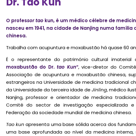
Dr. Tao Kun
O profes
sor tao
kun, é um médico célebre de medicina
Perdeu sua senha?
Lembrar-me
nasceu em 1941, na cidade de Nanjing numa família 
chinesa.
Trabalha com acupuntura e moxabustão há quase 60 an
É o representante do património cultural imateria
moxabustão do Dr.
tao Kun
“
, vice-diretor do Comi
Associação de acupuntura e moxabustão chinesa, supe
estrangeiros na Universidade de medicina tradicional c
da Universidade da terceira idade de
Jinling
, médico ilu
Nanjing, professor e orientador de medicina tradicio
Comité do sector de investigação especializada e
Federação da sociedade mundial de medicina chinesa.
Tao kun
apresenta uma base sólida acerca dos fundamen
uma base aprofundada ao nível da medicina interna, 