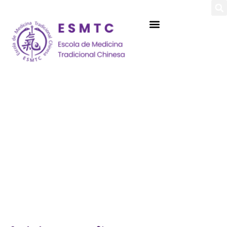
Login
Assinar
Login
Não tem uma conta?
Assinar
Perdeu sua senha?
Lembrar-me