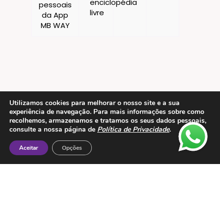
Utilizamos cookies para melhorar o nosso site e a sua
Contactos
experiência de navegação. Para mais informações sobre como
recolhemos, armazenamos e tratamos os seus dados pessoais,
ESMTC – Escola de Medicina Tradicional
consulte a nossa página de
Política de Privacidade
.
Chinesa
Aceitar
Opções
Rua de Dona Estefânia nº 175 1000-154 Lisboa
Tel: + 351 213 475 605
e-mail: esmtc@esmtc.pt