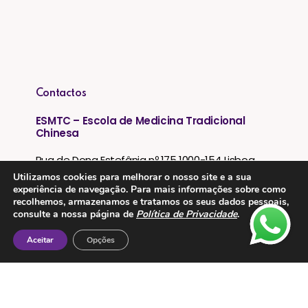
Contactos
ESMTC – Escola de Medicina Tradicional
Chinesa
Rua de Dona Estefânia nº 175 1000-154 Lisboa
Utilizamos cookies para melhorar o nosso site e a sua
Tel: + 351 213 475 605
experiência de navegação. Para mais informações sobre como
recolhemos, armazenamos e tratamos os seus dados pessoais,
e-mail: esmtc@esmtc.pt
consulte a nossa página de
Política de Privacidade
.
Aceitar
Opções