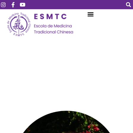
Login
Assinar
Login
Não tem uma conta?
Assinar
Perdeu sua senha?
Lembrar-me