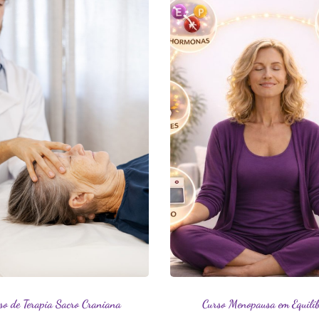
Perdeu sua senha?
Lembrar-me
so de Terapia Sacro Craniana
Curso Menopausa em Equilíb