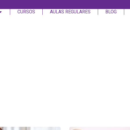
CURSOS
AULAS REGULARES
BLOG
Login
Assinar
Login
Não tem uma conta?
Assinar