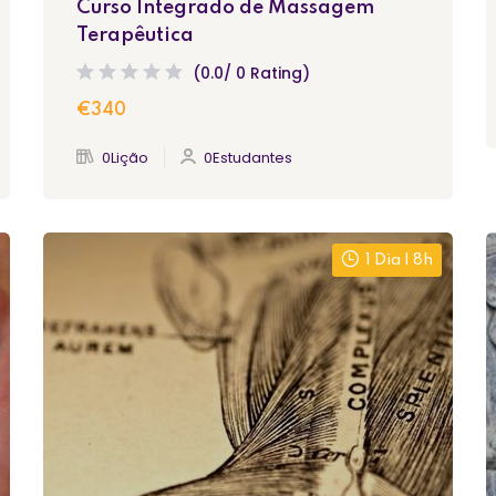
Curso Integrado de Massagem
Terapêutica
(0.0/ 0 Rating)
€340
0Lição
0Estudantes
1 Dia | 8h