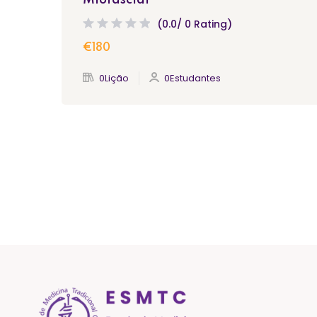
Miofascial
(0.0/ 0 Rating)
€180
0Lição
0Estudantes