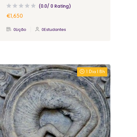
(0.0/ 0 Rating)
€1,650
0Lição
0Estudantes
1 Dia | 8h