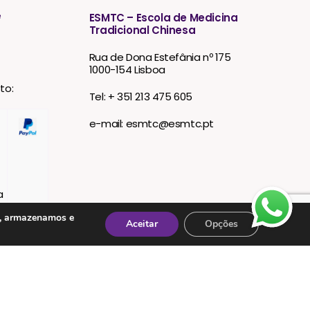
e
ESMTC – Escola de Medicina
Tradicional Chinesa
Rua de Dona Estefânia nº 175
1000-154 Lisboa
to:
Tel: + 351 213 475 605
e-mail: esmtc@esmtc.pt
s, armazenamos e
Aceitar
Opções