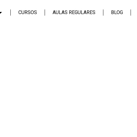
CURSOS
AULAS REGULARES
BLOG
Login
Assinar
Login
Não tem uma conta?
Assinar