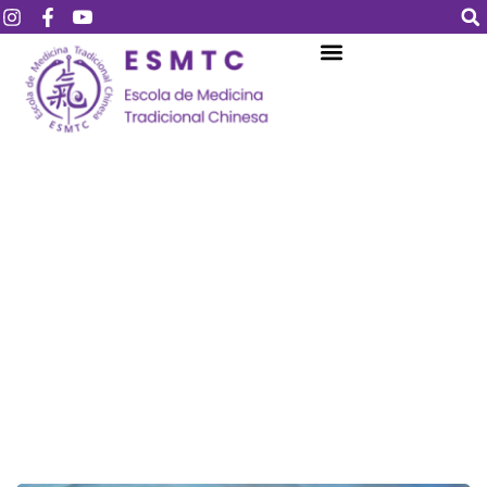
Login
Assinar
Login
Não tem uma conta?
Assinar
Perdeu sua senha?
Lembrar-me