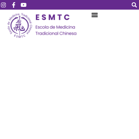
Login
Assinar
Login
Não tem uma conta?
Assinar
Perdeu sua senha?
Lembrar-me