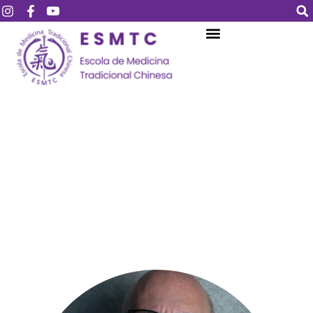
Login
Assinar
Login
Não tem uma conta?
Assinar
Perdeu sua senha?
Lembrar-me