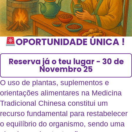
OPORTUNIDADE ÚNICA !
A
P
E
N
A
S
Reserva já o teu lugar - 30 de
Novembro 25
O uso de plantas, suplementos e
orientações alimentares na Medicina
Tradicional Chinesa constitui um
recurso fundamental para restabelecer