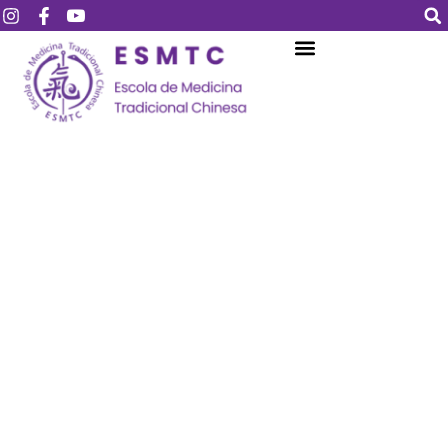
Login
Assinar
Login
Não tem uma conta?
Assinar
Perdeu sua senha?
Lembrar-me