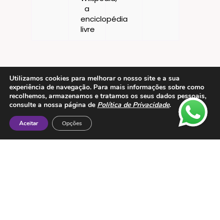
Utilizamos cookies para melhorar o nosso site e a sua
experiência de navegação. Para mais informações sobre como
recolhemos, armazenamos e tratamos os seus dados pessoais,
consulte a nossa página de
Política de Privacidade
.
Aceitar
Opções
Contactos
ESMTC – Escola de Medicina Tradicional
Chinesa
Rua de Dona Estefânia nº 175 1000-154 Lisboa
Tel: + 351 213 475 605