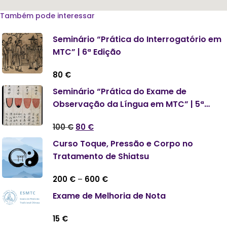
Também pode interessar
Seminário “Prática do Interrogatório em
MTC” | 6ª Edição
80
€
Seminário “Prática do Exame de
Observação da Língua em MTC” | 5ª
Edição
100
€
80
€
Curso Toque, Pressão e Corpo no
Tratamento de Shiatsu
200
€
–
600
€