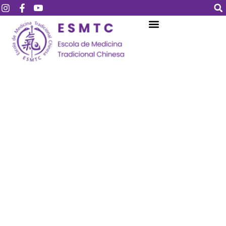
Login
Assinar
Login
Não tem uma conta?
Assinar
Perdeu sua senha?
Lembrar-me