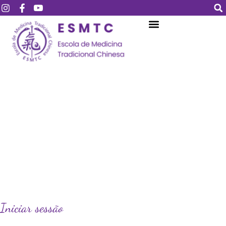
Login
Assinar
Login
Não tem uma conta?
Assinar
Perdeu sua senha?
Lembrar-me
Iniciar sessão