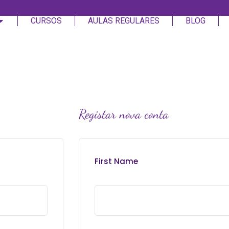
CURSOS
AULAS REGULARES
BLOG
Login
Assinar
Registar nova conta
Login
Não tem uma conta?
Assinar
First Name