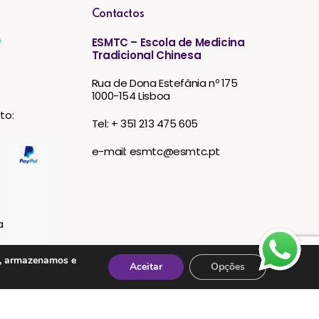
Contactos
e
ESMTC – Escola de Medicina
Tradicional Chinesa
Rua de Dona Estefânia nº 175
1000-154 Lisboa
to:
Tel: + 351 213 475 605
e-mail: esmtc@esmtc.pt
s, armazenamos e
Aceitar
Opções