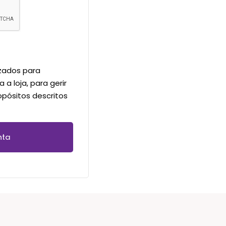
izados para
 a loja, para gerir
opósitos descritos
nta