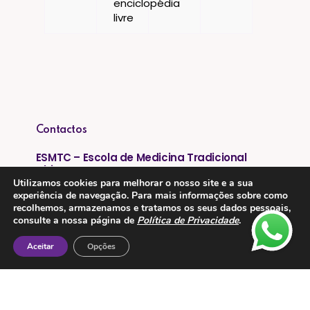
Contactos
ESMTC – Escola de Medicina Tradicional
Chinesa
Utilizamos cookies para melhorar o nosso site e a sua
experiência de navegação. Para mais informações sobre como
Rua de Dona Estefânia nº 175 1000-154 Lisboa
recolhemos, armazenamos e tratamos os seus dados pessoais,
consulte a nossa página de
Política de Privacidade
.
Tel: + 351 213 475 605
Aceitar
Opções
e-mail: esmtc@esmtc.pt