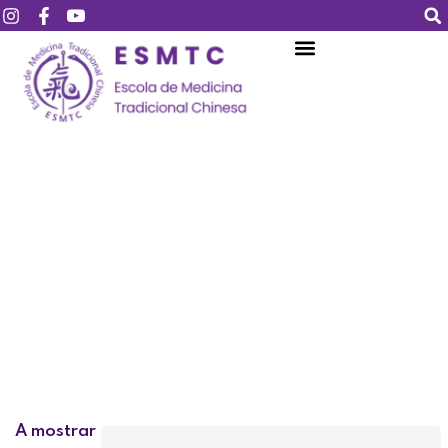
Login
Assinar
Login
Não tem uma conta?
Assinar
Perdeu sua senha?
Lembrar-me
A mostrar