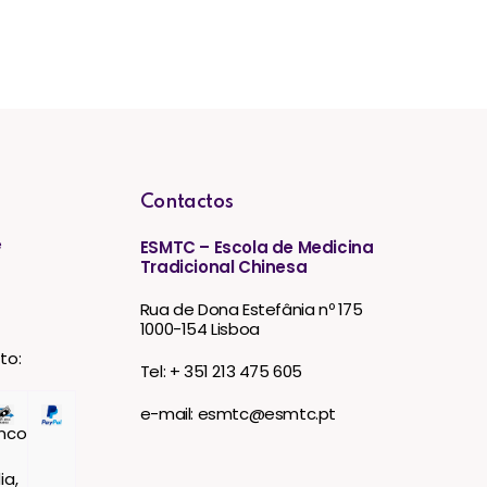
Contactos
e
ESMTC – Escola de Medicina
Tradicional Chinesa
Rua de Dona Estefânia nº 175
1000-154 Lisboa
to:
Tel: + 351 213 475 605
e-mail: esmtc@esmtc.pt