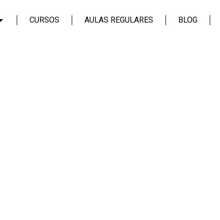
CURSOS
AULAS REGULARES
BLOG
Login
Assinar
Login
Não tem uma conta?
Assinar