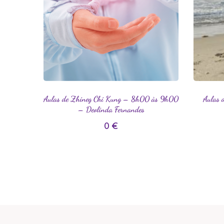
Aulas de Zhineg Chi Kung – 8h00 às 9h00
Aulas 
– Deolinda Fernandes
0
€