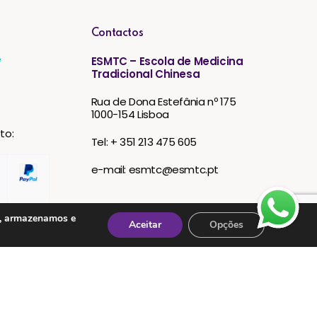
Contactos
e
ESMTC – Escola de Medicina
Tradicional Chinesa
Rua de Dona Estefânia nº 175
1000-154 Lisboa
to:
Tel: + 351 213 475 605
e-mail: esmtc@esmtc.pt
s, armazenamos e
Aceitar
Opções