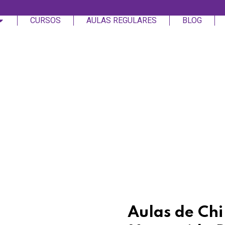
CURSOS
AULAS REGULARES
BLOG
Login
Assinar
Login
Não tem uma conta?
Assinar
Aulas de Chi