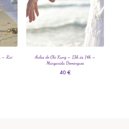
h – Rui
Aulas de Chi Kung – 13h às 14h –
Aulas de
Margarida Domingues
40
€