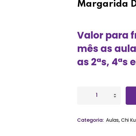
Margarida 
Perdeu sua senha?
Lembrar-me
Valor para 
mês as aula
as 2ªs, 4ªs 
Categoria:
Aulas
,
Chi K