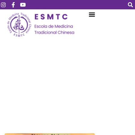
Login
Assinar
Login
Não tem uma conta?
Assinar
Perdeu sua senha?
Lembrar-me