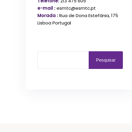
Telefone:
213 475 605
e-mail :
esmtc@esmtc.pt
Morada :
Rua de Dona Estefânia, 175
Lisboa Portugal
Pesquisar