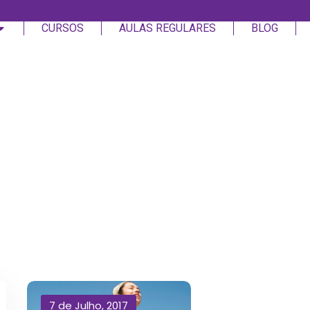
CURSOS
AULAS REGULARES
BLOG
Login
Assinar
Login
Não tem uma conta?
Assinar
7 de Julho, 2017