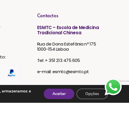
Contactos
e
ESMTC – Escola de Medicina
Tradicional Chinesa
Rua de Dona Estefânia nº 175
1000-154 Lisboa
to:
Tel: + 351 213 475 605
e-mail: esmtc@esmtc.pt
s, armazenamos e
Aceitar
Opções