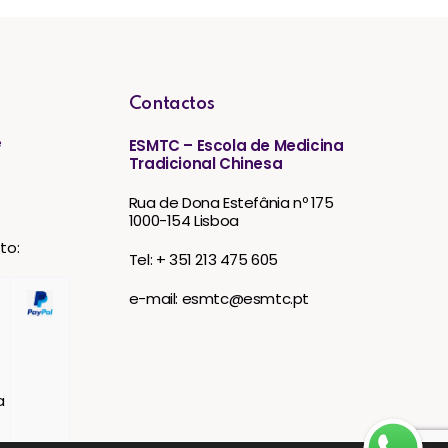
Contactos
e
ESMTC – Escola de Medicina
Tradicional Chinesa
Rua de Dona Estefânia nº 175
1000-154 Lisboa
to:
Tel: + 351 213 475 605
e-mail: esmtc@esmtc.pt