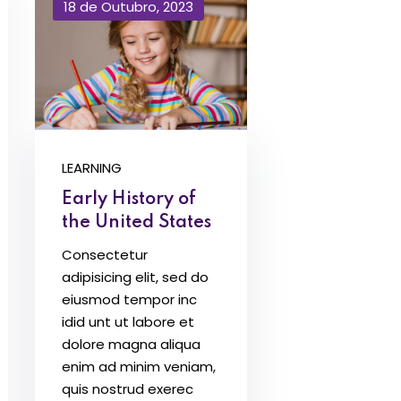
18 de Outubro, 2023
Perdeu sua senha?
Lembrar-me
LEARNING
Early History of
the United States
Consectetur
adipisicing elit, sed do
eiusmod tempor inc
idid unt ut labore et
dolore magna aliqua
enim ad minim veniam,
quis nostrud exerec