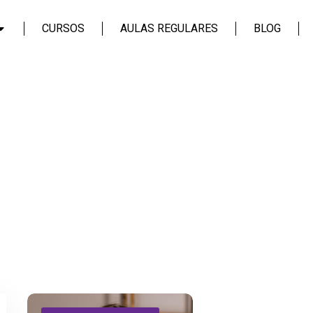
CURSOS
AULAS REGULARES
BLOG
Login
Assinar
Login
Não tem uma conta?
Assinar