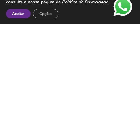
consulte a nossa página de
Política de Privacidade
.
Aceitar
Opções
Contactos
ESMTC – Escola de Medicina Tradicional
Chinesa
Rua de Dona Estefânia nº 175 1000-154 Lisboa
Tel: + 351 213 475 605