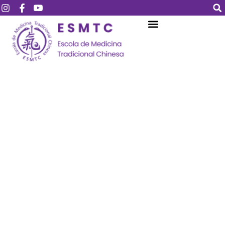
Login
Assinar
Login
Não tem uma conta?
Assinar
Perdeu sua senha?
Lembrar-me