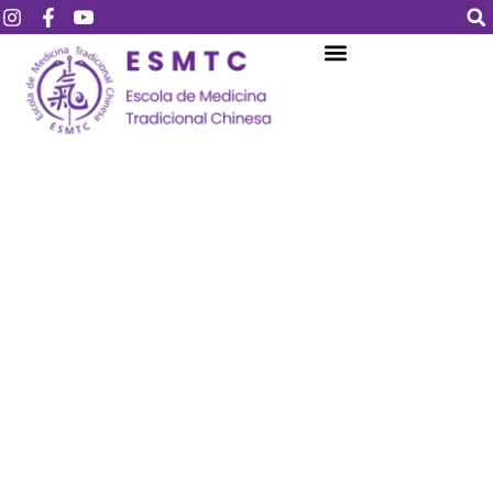
Login
Assinar
Login
Não tem uma conta?
Assinar
Perdeu sua senha?
Lembrar-me