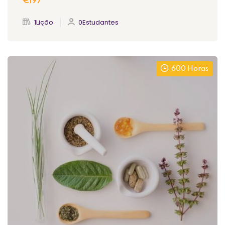
€197
1Lição
0Estudantes
600 Horas