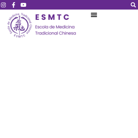
Login
Assinar
Login
Não tem uma conta?
Assinar
Perdeu sua senha?
Lembrar-me