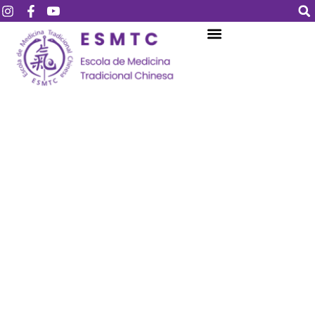
Login
Assinar
Login
Não tem uma conta?
Assinar
Perdeu sua senha?
Lembrar-me