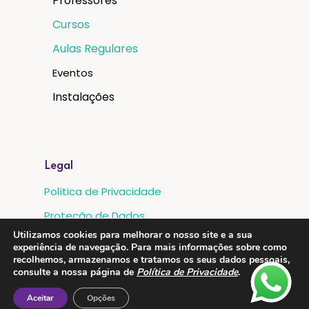
Professores
Cursos
Aulas Regulares
Eventos
Instalações
Legal
Política de Privacidade
Proteção de Dados
Utilizamos cookies para melhorar o nosso site e a sua
Livro de Reclamações
experiência de navegação. Para mais informações sobre como
recolhemos, armazenamos e tratamos os seus dados pessoais,
Metodos de Pagamento:
consulte a nossa página de
Política de Privacidade
.
Aceitar
Opções