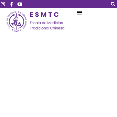
Login
Assinar
Login
Não tem uma conta?
Assinar
Perdeu sua senha?
Lembrar-me