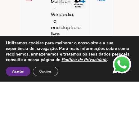
Utilizamos cookies para melhorar o nosso site e a sua
experiência de navegação. Para mais informações sobre como
recolhemos, armazenamos e tratamos os seus dados pessoais,
consulte a nossa página de
Política de Privacidade
.
Aceitar
Opções
Contactos
ESMTC – Escola de Medicina Tradicional
Chinesa
Rua de Dona Estefânia nº 175 1000-154 Lisboa
Tel: + 351 213 475 605
e-mail: esmtc@esmtc.pt