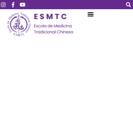
Login
Assinar
Login
Não tem uma conta?
Assinar
Perdeu sua senha?
Lembrar-me