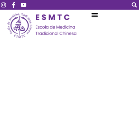
Login
Assinar
Login
Não tem uma conta?
Assinar
Perdeu sua senha?
Lembrar-me