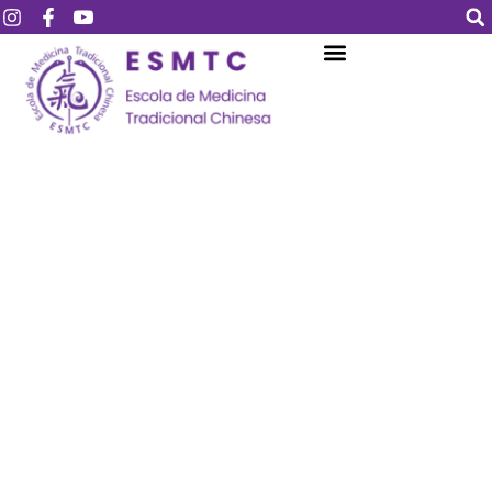
Login
Assinar
Login
Não tem uma conta?
Assinar
Perdeu sua senha?
Lembrar-me