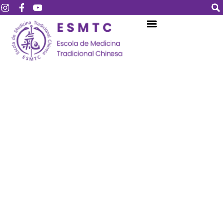
Login
Assinar
Login
Não tem uma conta?
Assinar
Perdeu sua senha?
Lembrar-me