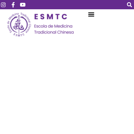
Login
Assinar
Login
Não tem uma conta?
Assinar
Perdeu sua senha?
Lembrar-me