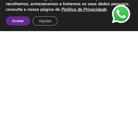
recolhemos, armazenamos e tratamos os seus dados pessoais,
Legal
consulte a nossa página de
Política de Privacidade
.
Política de Privacidade
Aceitar
Opções
Proteção de Dados
Livro de Reclamações
Metodos de Pagamento: