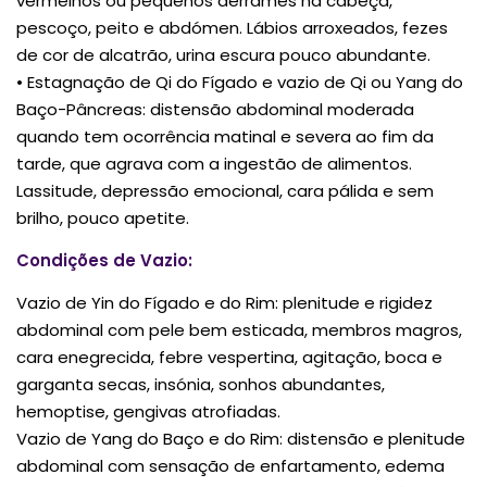
vermelhos ou pequenos derrames na cabeça,
pescoço, peito e abdómen. Lábios arroxeados, fezes
de cor de alcatrão, urina escura pouco abundante.
• Estagnação de Qi do Fígado e vazio de Qi ou Yang do
Baço-Pâncreas: distensão abdominal moderada
quando tem ocorrência matinal e severa ao fim da
tarde, que agrava com a ingestão de alimentos.
Lassitude, depressão emocional, cara pálida e sem
brilho, pouco apetite.
Condições de Vazio:
Vazio de Yin do Fígado e do Rim: plenitude e rigidez
abdominal com pele bem esticada, membros magros,
cara enegrecida, febre vespertina, agitação, boca e
garganta secas, insónia, sonhos abundantes,
hemoptise, gengivas atrofiadas.
Vazio de Yang do Baço e do Rim: distensão e plenitude
abdominal com sensação de enfartamento, edema