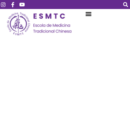
Login
Assinar
Login
Não tem uma conta?
Assinar
Perdeu sua senha?
Lembrar-me