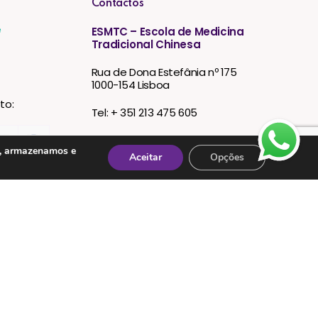
Contactos
e
ESMTC – Escola de Medicina
Tradicional Chinesa
Rua de Dona Estefânia nº 175
1000-154 Lisboa
to:
Tel: + 351 213 475 605
e-mail: esmtc@esmtc.pt
s, armazenamos e
Aceitar
Opções