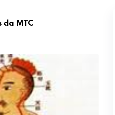
Perdeu sua senha?
Lembrar-me
es da MTC