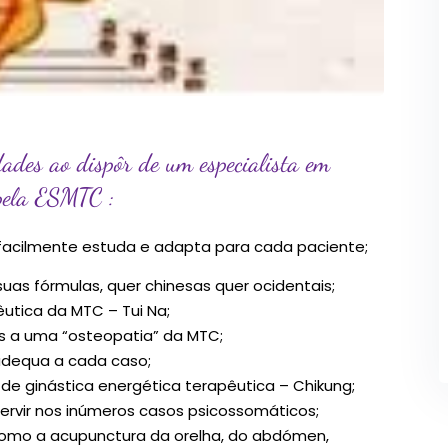
dades ao dispôr de um especialista em
pela ESMTC :
facilmente estuda e adapta para cada paciente;
 suas fórmulas, quer chinesas quer ocidentais;
utica da MTC – Tui Na;
es a uma “osteopatia” da MTC;
adequa a cada caso;
s de ginástica energética terapêutica – Chikung;
tervir nos inúmeros casos psicossomáticos;
 como a acupunctura da orelha, do abdómen,