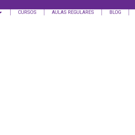
CURSOS
AULAS REGULARES
BLOG
Login
Assinar
Login
Não tem uma conta?
Assinar