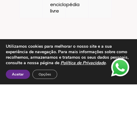
Utilizamos cookies para melhorar o nosso site e a sua
experiência de navegação. Para mais informações sobre como
recolhemos, armazenamos e tratamos os seus dados pessoais,
Contactos
consulte a nossa página de
Política de Privacidade
.
ESMTC – Escola de Medicina Tradicional
Aceitar
Opções
Chinesa
Rua de Dona Estefânia nº 175 1000-154 Lisboa
Tel: + 351 213 475 605
e-mail: esmtc@esmtc.pt