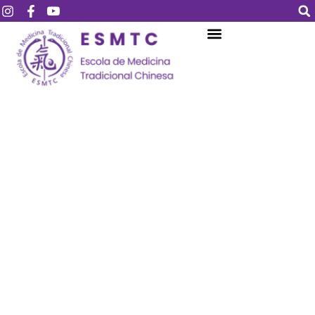
Login
Assinar
Login
Não tem uma conta?
Assinar
Perdeu sua senha?
Lembrar-me