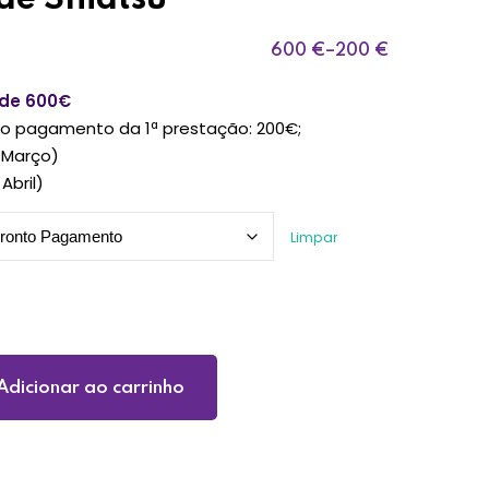
600
€
–
200
€
é de 600€
r o pagamento da 1ª prestação: 200€;
 Março)
Abril)
Limpar
Adicionar ao carrinho