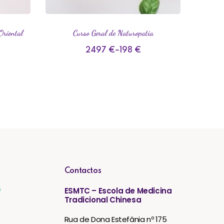
Oriental
Curso Geral de Naturopatia
Matrí
2497
€
–
198
€
Contactos
e
ESMTC – Escola de Medicina
Tradicional Chinesa
Rua de Dona Estefânia nº 175