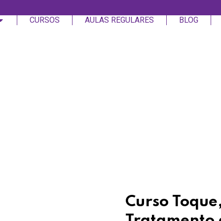
CURSOS
AULAS REGULARES
BLOG
Login
Assinar
Login
Não tem uma conta?
Assinar
Curso Toque,
Tratamento 