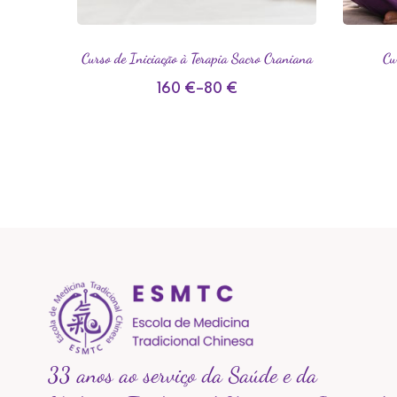
Curso de Iniciação à Terapia Sacro Craniana​
Cu
160
€
–
80
€
33 anos ao serviço da Saúde e da