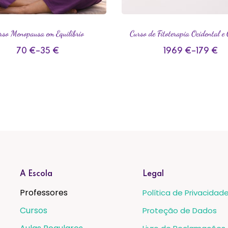
rso Menopausa em Equilíbrio
Curso de Fitoterapia Ocidental e 
70
€
–
35
€
1969
€
–
179
€
A Escola
Legal
Professores
Política de Privacidad
Cursos
Proteção de Dados