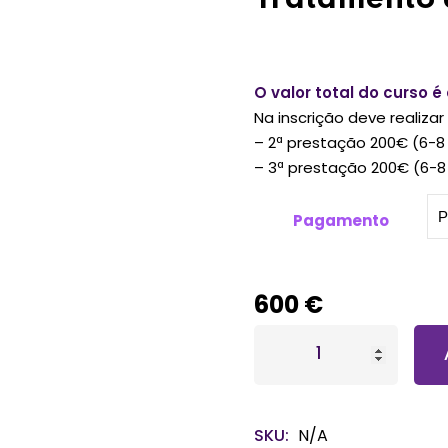
Perdeu sua senha?
Lembrar-me
O valor total do curso 
Na inscrição deve realiza
– 2ª prestação 200€ (6-8
– 3ª prestação 200€ (6-8 
Pagamento
600
€
SKU:
N/A