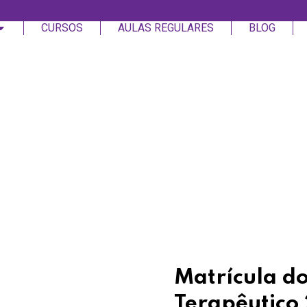
CURSOS
AULAS REGULARES
BLOG
Login
Assinar
Login
Não tem uma conta?
Assinar
Matrícula d
Terapêutic