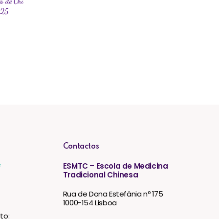
s de Chi
025
Contactos
e
ESMTC – Escola de Medicina
Tradicional Chinesa
Rua de Dona Estefânia nº 175
1000-154 Lisboa
to: