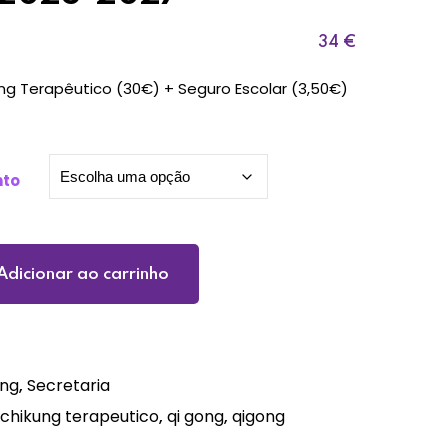
34
€
ng Terapêutico (30€) + Seguro Escolar (3,50€)
to
Adicionar ao carrinho
ung
,
Secretaria
chikung terapeutico
,
qi gong
,
qigong