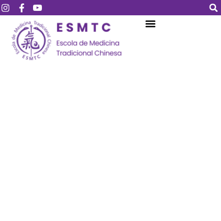
Login
Assinar
Login
Não tem uma conta?
Assinar
Perdeu sua senha?
Lembrar-me