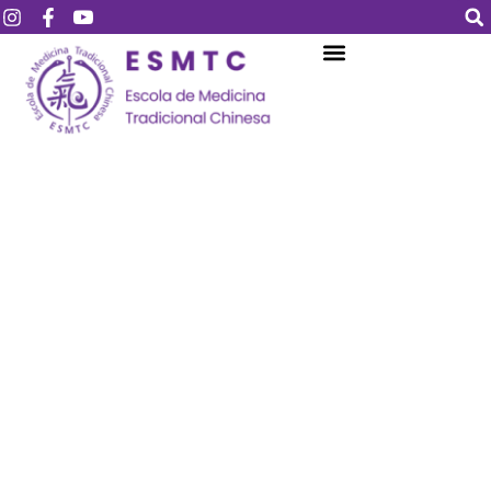
Login
Assinar
Login
Não tem uma conta?
Assinar
Perdeu sua senha?
Lembrar-me