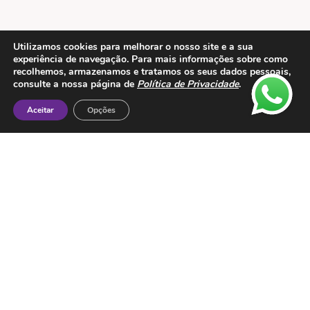
Utilizamos cookies para melhorar o nosso site e a sua
experiência de navegação. Para mais informações sobre como
recolhemos, armazenamos e tratamos os seus dados pessoais,
Contactos
consulte a nossa página de
Política de Privacidade
.
ESMTC – Escola de Medicina Tradicional
Aceitar
Opções
Chinesa
Rua de Dona Estefânia nº 175 1000-154 Lisboa
Tel: + 351 213 475 605
e-mail: esmtc@esmtc.pt