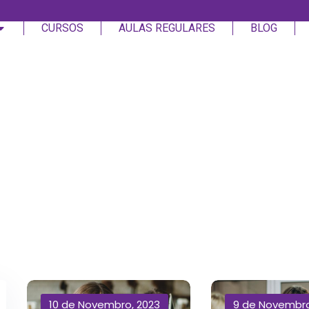
CURSOS
AULAS REGULARES
BLOG
Login
Assinar
Login
Não tem uma conta?
Assinar
10 de Novembro, 2023
9 de Novembro