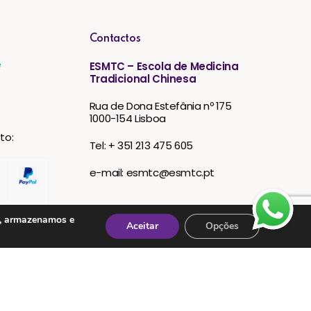
Contactos
e
ESMTC – Escola de Medicina
Tradicional Chinesa
Rua de Dona Estefânia nº 175
1000-154 Lisboa
to:
Tel: + 351 213 475 605
e-mail: esmtc@esmtc.pt
s, armazenamos e
Aceitar
Opções