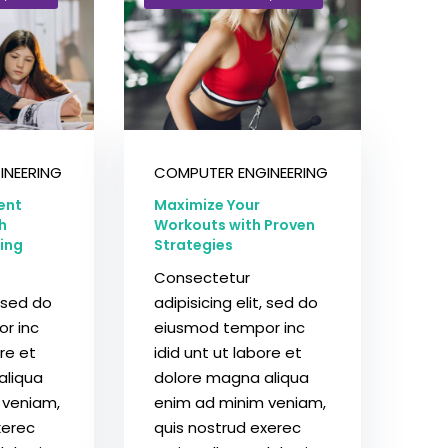
INEERING
COMPUTER ENGINEERING
ent
Maximize Your
h
Workouts with Proven
ing
Strategies
Consectetur
, sed do
adipisicing elit, sed do
r inc
eiusmod tempor inc
ore et
idid unt ut labore et
aliqua
dolore magna aliqua
 veniam,
enim ad minim veniam,
xerec
quis nostrud exerec