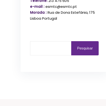
Telefone:
213 475 605
e-mail :
esmtc@esmtc.pt
Morada :
Rua de Dona Estefânia, 175
Lisboa Portugal
Pesquisar