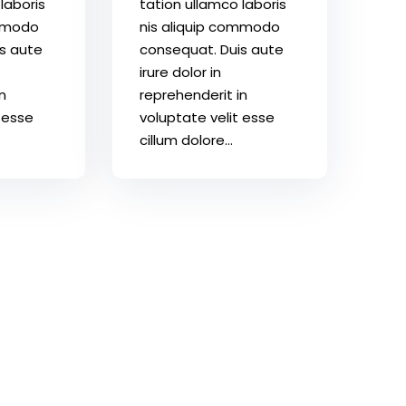
laboris
tation ullamco laboris
ommodo
nis aliquip commodo
s aute
consequat. Duis aute
irure dolor in
n
reprehenderit in
 esse
voluptate velit esse
cillum dolore...