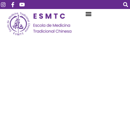
Login
Assinar
Login
Não tem uma conta?
Assinar
Perdeu sua senha?
Lembrar-me