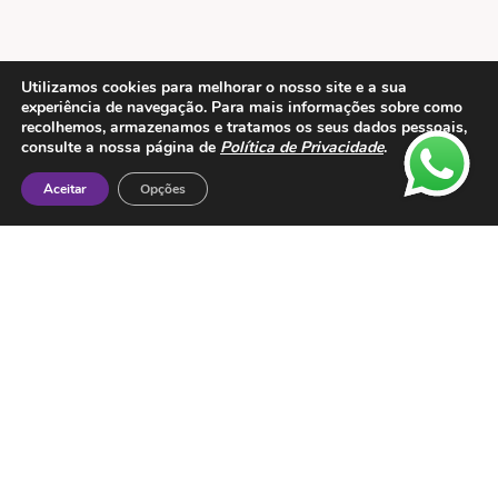
Utilizamos cookies para melhorar o nosso site e a sua
experiência de navegação. Para mais informações sobre como
recolhemos, armazenamos e tratamos os seus dados pessoais,
Contactos
consulte a nossa página de
Política de Privacidade
.
ESMTC – Escola de Medicina Tradicional
Aceitar
Opções
Chinesa
Rua de Dona Estefânia nº 175 1000-154 Lisboa
Tel: + 351 213 475 605
e-mail: esmtc@esmtc.pt