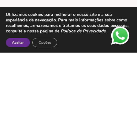
Utilizamos cookies para melhorar o nosso site e a sua
experiência de navegação. Para mais informações sobre como
recolhemos, armazenamos e tratamos os seus dados pessoais,
Contactos
consulte a nossa página de
Política de Privacidade
.
ESMTC – Escola de Medicina Tradicional
Chinesa
Aceitar
Opções
Rua de Dona Estefânia nº 175 1000-154 Lisboa
Tel: + 351 213 475 605
e-mail: esmtc@esmtc.pt