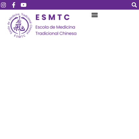
Login
Assinar
Login
Não tem uma conta?
Assinar
Perdeu sua senha?
Lembrar-me