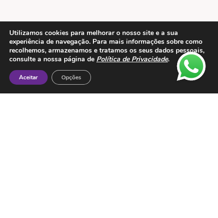
Utilizamos cookies para melhorar o nosso site e a sua
experiência de navegação. Para mais informações sobre como
recolhemos, armazenamos e tratamos os seus dados pessoais,
Contactos
consulte a nossa página de
Política de Privacidade
.
ESMTC – Escola de Medicina Tradicional
Aceitar
Opções
Chinesa
Rua de Dona Estefânia nº 175 1000-154 Lisboa
Tel: + 351 213 475 605
e-mail: esmtc@esmtc.pt