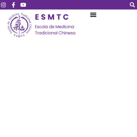
Login
Assinar
Login
Não tem uma conta?
Assinar
Perdeu sua senha?
Lembrar-me