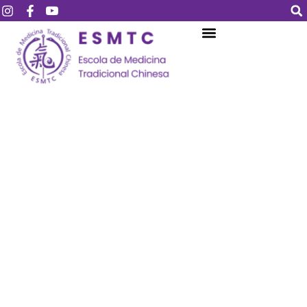
Login
Assinar
Login
Não tem uma conta?
Assinar
Perdeu sua senha?
Lembrar-me