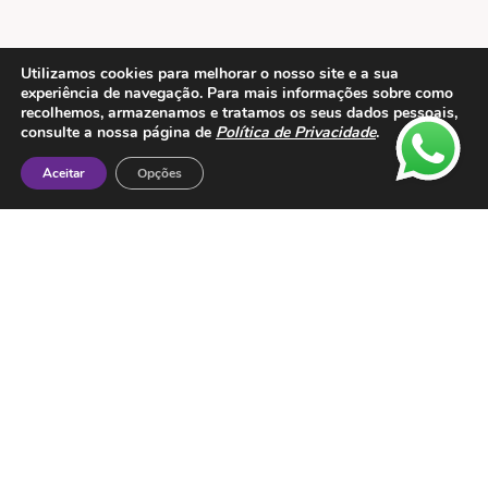
Utilizamos cookies para melhorar o nosso site e a sua
experiência de navegação. Para mais informações sobre como
recolhemos, armazenamos e tratamos os seus dados pessoais,
Contactos
consulte a nossa página de
Política de Privacidade
.
ESMTC – Escola de Medicina Tradicional
Aceitar
Opções
Chinesa
Rua de Dona Estefânia nº 175 1000-154 Lisboa
Tel: + 351 213 475 605
e-mail: esmtc@esmtc.pt