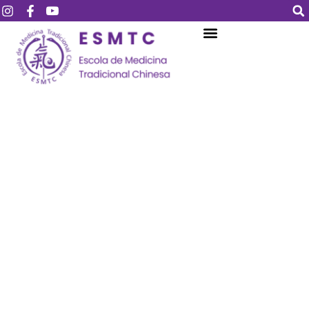
Login
Assinar
Login
Não tem uma conta?
Assinar
Perdeu sua senha?
Lembrar-me