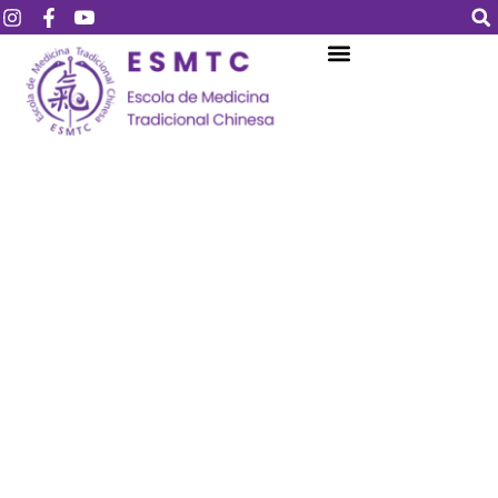
Login
Assinar
Login
Não tem uma conta?
Assinar
Perdeu sua senha?
Lembrar-me