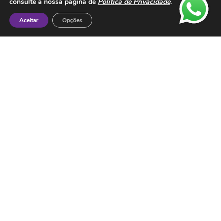
consulte a nossa página de
Política de Privacidade
.
Aceitar
Opções
Contactos
ESMTC – Escola de Medicina Tradicional
Chinesa
Rua de Dona Estefânia nº 175 1000-154 Lisboa
Tel: + 351 213 475 605