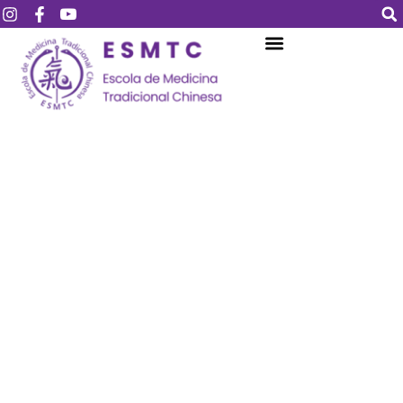
Login
Assinar
Login
Não tem uma conta?
Assinar
Perdeu sua senha?
Lembrar-me