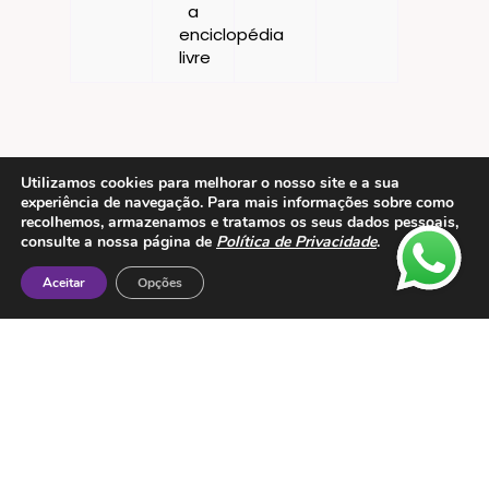
Utilizamos cookies para melhorar o nosso site e a sua
experiência de navegação. Para mais informações sobre como
recolhemos, armazenamos e tratamos os seus dados pessoais,
Contactos
consulte a nossa página de
Política de Privacidade
.
ESMTC – Escola de Medicina Tradicional
Aceitar
Opções
Chinesa
Rua de Dona Estefânia nº 175 1000-154 Lisboa
Tel: + 351 213 475 605
e-mail: esmtc@esmtc.pt