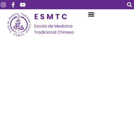
Login
Assinar
Login
Não tem uma conta?
Assinar
Perdeu sua senha?
Lembrar-me