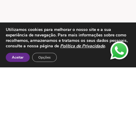
Utilizamos cookies para melhorar o nosso site e a sua
experiência de navegação. Para mais informações sobre como
recolhemos, armazenamos e tratamos os seus dados pessoais,
Contactos
consulte a nossa página de
Política de Privacidade
.
ESMTC – Escola de Medicina Tradicional
Aceitar
Opções
Chinesa
Rua de Dona Estefânia nº 175 1000-154 Lisboa
Tel: + 351 213 475 605
e-mail: esmtc@esmtc.pt