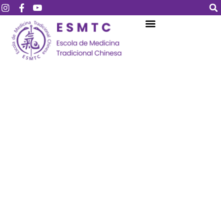
Login
Assinar
Login
Não tem uma conta?
Assinar
Perdeu sua senha?
Lembrar-me