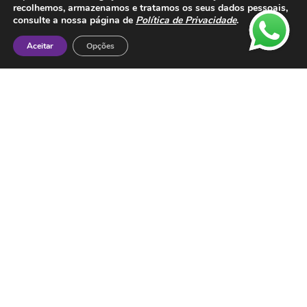
recolhemos, armazenamos e tratamos os seus dados pessoais,
consulte a nossa página de
Política de Privacidade
.
Aceitar
Opções
Contactos
ESMTC – Escola de Medicina Tradicional
Chinesa
Rua de Dona Estefânia nº 175 1000-154 Lisboa
Tel: + 351 213 475 605
e-mail: esmtc@esmtc.pt