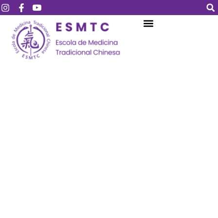
Login
Assinar
Login
Não tem uma conta?
Assinar
Perdeu sua senha?
Lembrar-me