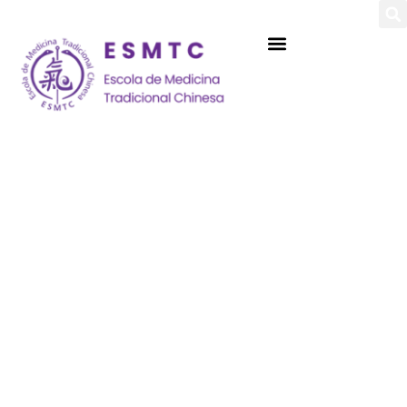
Login
Assinar
Login
Não tem uma conta?
Assinar
Perdeu sua senha?
Lembrar-me