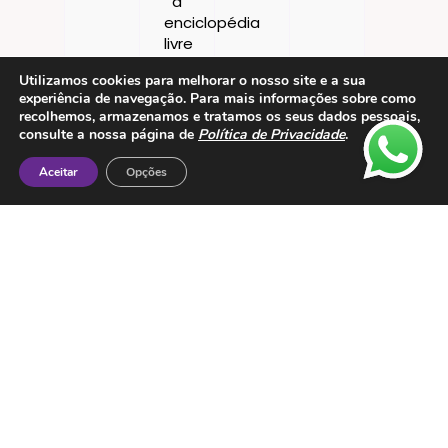
Utilizamos cookies para melhorar o nosso site e a sua
experiência de navegação. Para mais informações sobre como
recolhemos, armazenamos e tratamos os seus dados pessoais,
consulte a nossa página de
Política de Privacidade
.
Aceitar
Opções
Contactos
ESMTC – Escola de Medicina Tradicional
Chinesa
Rua de Dona Estefânia nº 175 1000-154 Lisboa
Tel: + 351 213 475 605
e-mail: esmtc@esmtc.pt