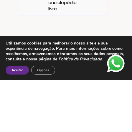
Utilizamos cookies para melhorar o nosso site e a sua
experiência de navegação. Para mais informações sobre como
recolhemos, armazenamos e tratamos os seus dados pessoais,
Contactos
consulte a nossa página de
Política de Privacidade
.
ESMTC – Escola de Medicina Tradicional
Aceitar
Opções
Chinesa
Rua de Dona Estefânia nº 175 1000-154 Lisboa
Tel: + 351 213 475 605
e-mail: esmtc@esmtc.pt