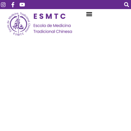
Login
Assinar
Login
Não tem uma conta?
Assinar
Perdeu sua senha?
Lembrar-me