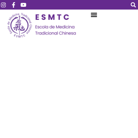
Login
Assinar
Login
Não tem uma conta?
Assinar
Perdeu sua senha?
Lembrar-me